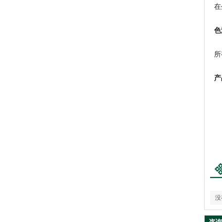
在
色
所
产
可
没