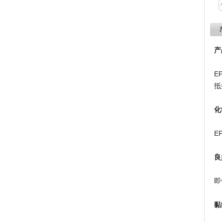
产
E
抵
化
E
良
即
黏