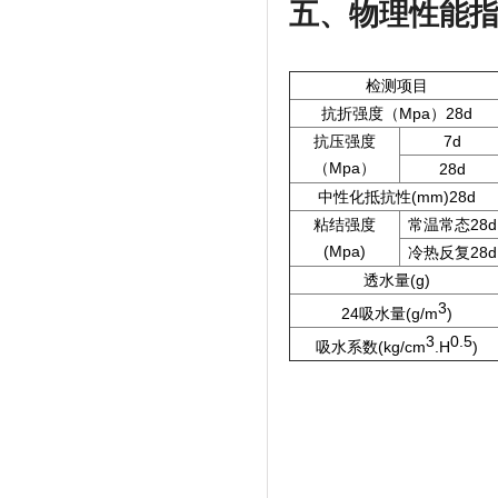
五、物理性能
检测项目
抗折强度（Mpa）28d
抗压强度
7d
（Mpa）
28d
中性化抵抗性(mm)28d
粘结强度
常温常态28d
(Mpa)
冷热反复28d
透水量(g)
3
24吸水量(g/m
)
3
0.5
吸水系数(kg/cm
.H
)