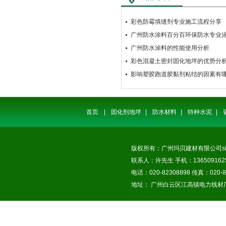
彩色防霉填缝剂专业施工流程分享
广州防水涂料百分百环保防水专业
广州防水涂料的性能使用分析
彩色混凝土密封固化地坪的优势分
影响塑胶跑道胶黏剂粘结的因素有
首页
|
固化剂地坪
|
防水材料
|
特种水泥
|
版权所有：广州玛贝建材有限公司
s
联系人：许先生 手机：1365091625
电话：020-82308898 传真：020-8
地址： 广州白云区江高镇电力线材