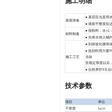
施工明细
● 基层应当是
基面准备
● 墙面平整度应
● 按粉料：水=1：
材料制备
● 先将水倒入
● 刮抹玻化微珠
● 批刮时用力
施工工艺
当抹
至规定厚度以后
● 自然养护3天
技术参数
项目
单位
干密度
㎏/㎡