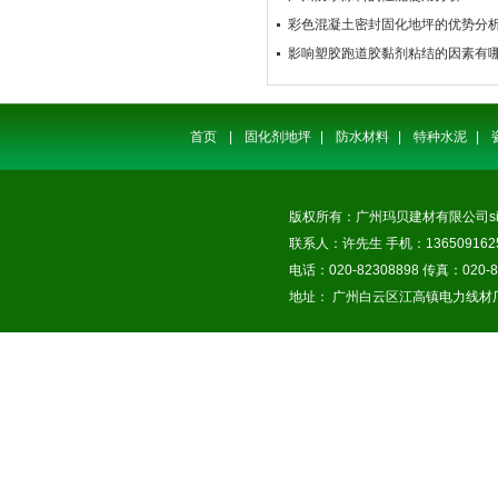
彩色混凝土密封固化地坪的优势分
影响塑胶跑道胶黏剂粘结的因素有
首页
|
固化剂地坪
|
防水材料
|
特种水泥
|
版权所有：广州玛贝建材有限公司
s
联系人：许先生 手机：1365091625
电话：020-82308898 传真：020-8
地址： 广州白云区江高镇电力线材