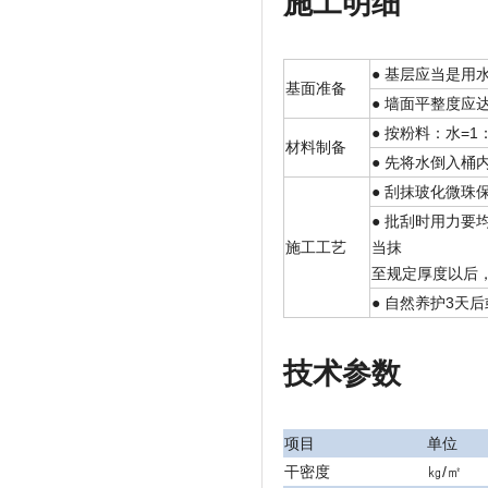
施工明细
● 基层应当是
基面准备
● 墙面平整度应
● 按粉料：水=1：
材料制备
● 先将水倒入
● 刮抹玻化微珠
● 批刮时用力
施工工艺
当抹
至规定厚度以后
● 自然养护3天
技术参数
项目
单位
干密度
㎏/㎡