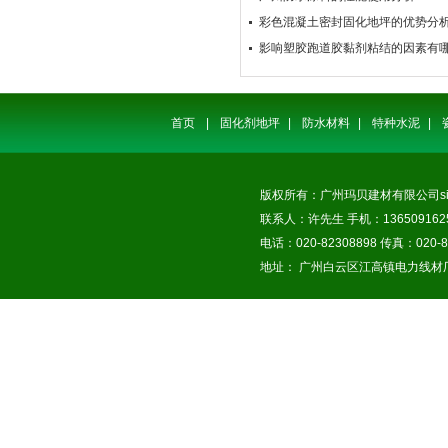
彩色混凝土密封固化地坪的优势分
影响塑胶跑道胶黏剂粘结的因素有
首页
|
固化剂地坪
|
防水材料
|
特种水泥
|
版权所有：广州玛贝建材有限公司
s
联系人：许先生 手机：1365091625
电话：020-82308898 传真：020-8
地址： 广州白云区江高镇电力线材